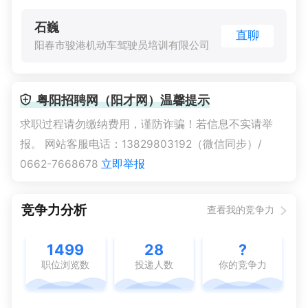
50-200人
· 民营企业 ·
销售/客服/技术支持
石巍
直聊
阳春市骏港机动车驾驶员培训有限公司
粤阳招聘网（阳才网）温馨提示
求职过程请勿缴纳费用，谨防诈骗！若信息不实请举
报。 网站客服电话：13829803192（微信同步）/
0662-7668678
立即举报
竞争力分析
查看我的竞争力
1499
28
?
职位浏览数
投递人数
你的竞争力