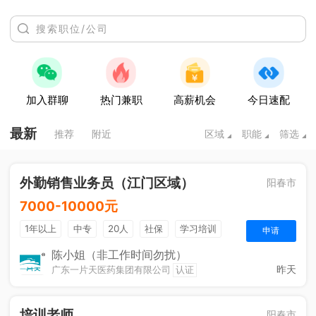
加入群聊
热门兼职
高薪机会
今日速配
最新
推荐
附近
区域
职能
筛选
外勤销售业务员（江门区域）
阳春市
7000-10000元
1年以上
中专
20人
社保
学习培训
申请
法定节假日
年终奖金
销售奖金
综合补贴
陈小姐（非工作时间勿扰）
昨天
广东一片天医药集团有限公司
认证
培训老师
阳春市