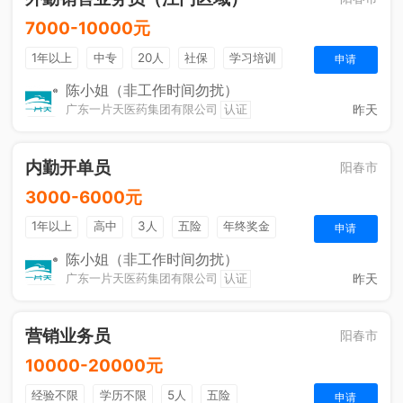
7000-10000元
1年以上
中专
20人
社保
学习培训
申请
法定节假日
年终奖金
销售奖金
综合补贴
陈小姐（非工作时间勿扰）
昨天
广东一片天医药集团有限公司
认证
内勤开单员
阳春市
3000-6000元
1年以上
高中
3人
五险
年终奖金
申请
奖励计划
销售奖金
法定节假日
陈小姐（非工作时间勿扰）
昨天
广东一片天医药集团有限公司
认证
营销业务员
阳春市
10000-20000元
经验不限
学历不限
5人
五险
申请