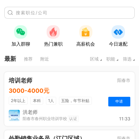
加入群聊
热门兼职
高薪机会
今日速配
最新
推荐
附近
区域
职能
筛选
培训老师
阳春市
3000-4000元
2年以上
本科
1人
五险，年节补贴
申请
单双休
洪老师
阳春市春州职业培训学校
认证
11:33
外勤销售业务员（江门区域）
阳春市