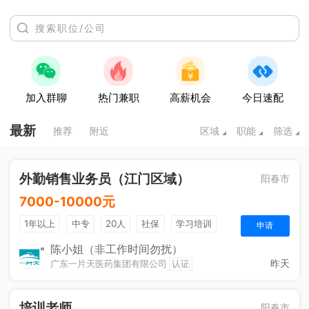
加入群聊
热门兼职
高薪机会
今日速配
最新
推荐
附近
区域
职能
筛选
外勤销售业务员（江门区域）
阳春市
7000-10000元
1年以上
中专
20人
社保
学习培训
申请
法定节假日
年终奖金
销售奖金
综合补贴
陈小姐（非工作时间勿扰）
昨天
广东一片天医药集团有限公司
认证
培训老师
阳春市