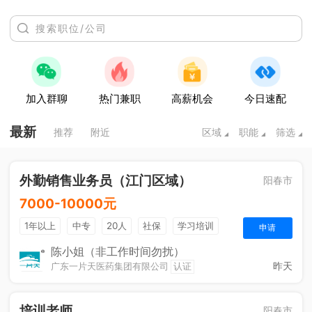
加入群聊
热门兼职
高薪机会
今日速配
最新
推荐
附近
区域
职能
筛选
外勤销售业务员（江门区域）
阳春市
7000-10000元
1年以上
中专
20人
社保
学习培训
申请
法定节假日
年终奖金
销售奖金
综合补贴
陈小姐（非工作时间勿扰）
昨天
广东一片天医药集团有限公司
认证
培训老师
阳春市